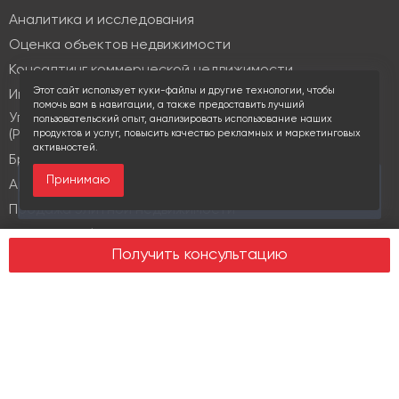
Аналитика и исследования
Оценка объектов недвижимости
Консалтинг коммерческой недвижимости
Этот сайт использует куки-файлы и другие технологии, чтобы
Инвестиционные услуги
помочь вам в навигации, а также предоставить лучший
Управление объектами коммерческой недвижимости
пользовательский опыт, анализировать использование наших
(PM & FM)
продуктов и услуг, повысить качество рекламных и маркетинговых
активностей.
Брокеридж
Принимаю
За последние 30 дней этот объект просматривали
Аренда коммерческой недвижимости
15 раз
Продажа элитной недвижимости
Design & build
Получить консультацию
Юридические услуги
Недвижимость
Офисная недвижимость
Индустриальная недвижимость
Земельные участки