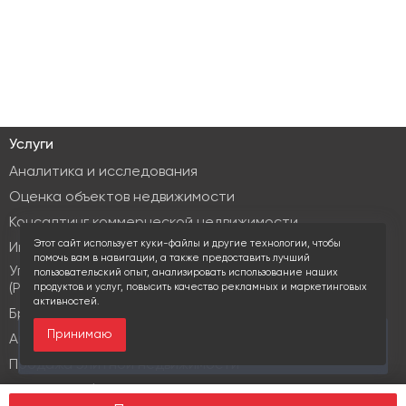
Услуги
Аналитика и исследования
Оценка объектов недвижимости
Консалтинг коммерческой недвижимости
Этот сайт использует куки-файлы и другие технологии, чтобы
Инвестиционные услуги
помочь вам в навигации, а также предоставить лучший
Управление объектами коммерческой недвижимости
пользовательский опыт, анализировать использование наших
(PM & FM)
продуктов и услуг, повысить качество рекламных и маркетинговых
активностей.
Брокеридж
Принимаю
За последние 30 дней этот объект просматривали
Аренда коммерческой недвижимости
10 раз
Продажа элитной недвижимости
Design & build