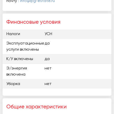
почту
: info@ipg-estate.ru
Финансовые условия
Налоги
УСН
Эксплуатационные
да
услуги включены
К/У включены
да
Э/энергия
нет
включена
Уборка
нет
Общие характеристики