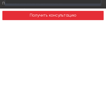
10 раз
Продажа элитной недвижимости
Design & build
Получить консультацию
Юридические услуги
Недвижимость
Офисная недвижимость
Индустриальная недвижимость
Земельные участки
Торговая недвижимость
О компании
История
Отзывы
Новости
Журнал Insight
Клиенты
Руководство