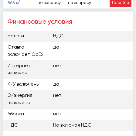
2
по запросу
по запросу
868 м
Перейти
Финансовые условия
Налоги
НДС
Ставка
да
включает OpEx
Интернет
нет
включен
К/У включены
да
Э/энергия
нет
включена
Уборка
нет
НДС
Не включая НДС