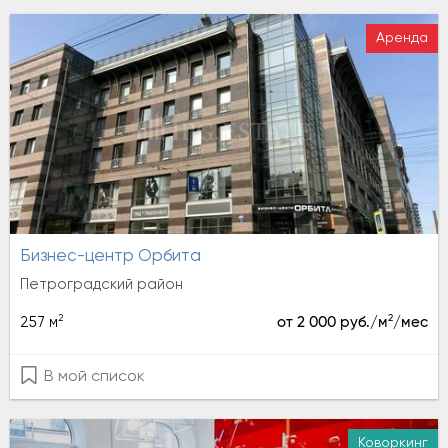
Аренда
Бизнес-центр Орбита
Петроградский район
2
2
257 м
от 2 000 руб./м
/мес
В мой список
Коворкинг
Аренда