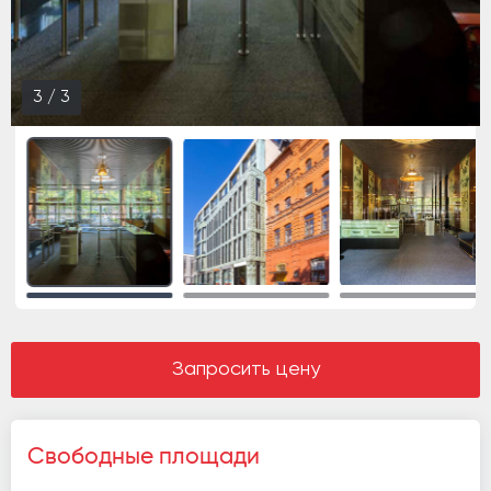
1
/
3
Запросить цену
Свободные площади