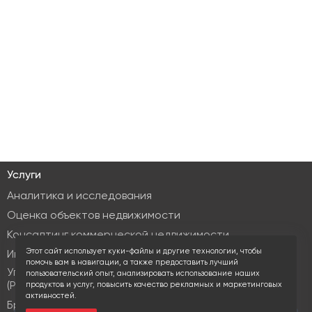
Услуги
Аналитика и исследования
Оценка объектов недвижимости
Консалтинг коммерческой недвижимости
Этот сайт использует куки-файлы и другие технологии, чтобы
Инвестиционные услуги
помочь вам в навигации, а также предоставить лучший
Управление объектами коммерческой недвижимости
пользовательский опыт, анализировать использование наших
(PM & FM)
продуктов и услуг, повысить качество рекламных и маркетинговых
активностей.
Брокеридж