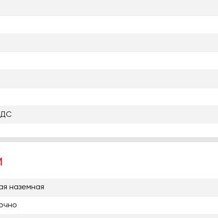
НДС
и
ая наземная
очно