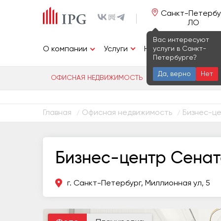
Санкт-Петербу
ЛО
Вас интересуют
Услуги
услуги в Санкт-
О компании
Недвижимость
И
Петербурге?
Да, верно
Нет
ОФИСНАЯ НЕДВИЖИМОСТЬ
ИНДУСТРИАЛЬ
Главная
Офисная недвижимость
Бизнес-це
/
/
Бизнес-центр Сенато
г. Санкт-Петербург, Миллионная ул, 5