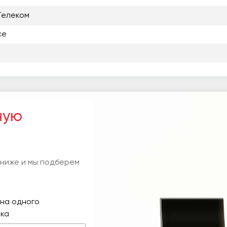
Телеком
ce
ную
 ниже и мы подберем
на одного
ка