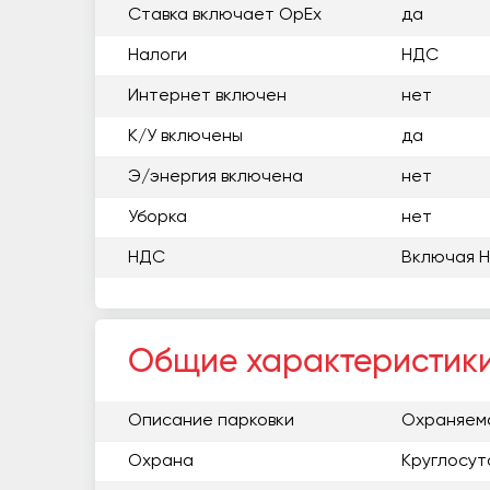
Ставка включает OpEx
да
Налоги
НДС
Интернет включен
нет
К/У включены
да
Э/энергия включена
нет
Уборка
нет
НДС
Включая 
Общие характеристик
Описание парковки
Охраняем
Охрана
Круглосут