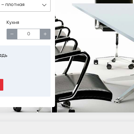
 м – плотная
Кухня
−
+
адь