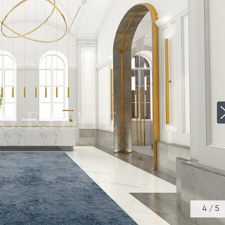
4
/
5