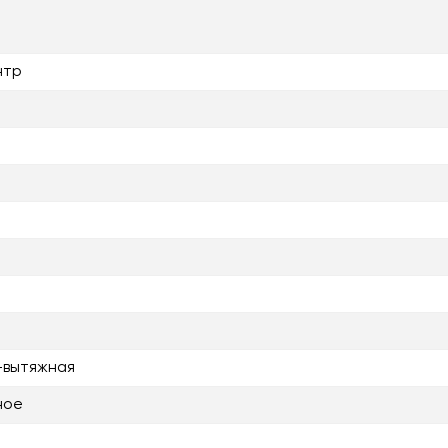
нтр
-вытяжная
ное