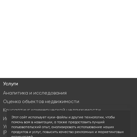
Услуги
Аналитика и исследования
Оценка объектов недвижимости
Консалтинг коммерческой недвижимости
Этот сайт использует куки-файлы и другие технологии, чтобы
Инвестиционные услуги
помочь вам в навигации, а также предоставить лучший
Управление объектами коммерческой недвижимости
пользовательский опыт, анализировать использование наших
(PM & FM)
продуктов и услуг, повысить качество рекламных и маркетинговых
активностей.