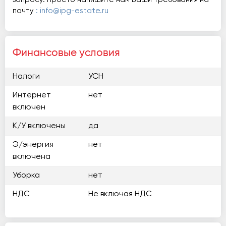
почту
: info@ipg-estate.ru
Финансовые условия
Налоги
УСН
Интернет
нет
включен
К/У включены
да
Э/энергия
нет
включена
Уборка
нет
НДС
Не включая НДС