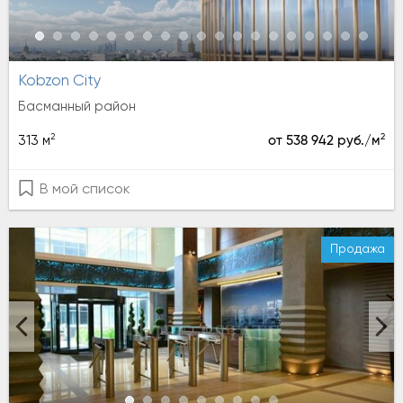
Kobzon City
Басманный район
2
2
313 м
от 538 942 руб./м
В мой список
Продажа