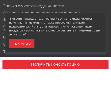
Оценка объектов недвижимости
Консалтинг коммерческой недвижимости
Этот сайт использует куки-файлы и другие технологии, чтобы
Инвестиционные услуги
помочь вам в навигации, а также предоставить лучший
Управление объектами коммерческой недвижимости
пользовательский опыт, анализировать использование наших
(PM & FM)
продуктов и услуг, повысить качество рекламных и маркетинговых
активностей.
Брокеридж
Принимаю
За последние 30 дней этот объект просматривали
Аренда коммерческой недвижимости
16 раз
Продажа элитной недвижимости
Design & build
Получить консультацию
Юридические услуги
Недвижимость
Офисная недвижимость
Индустриальная недвижимость
Земельные участки
Торговая недвижимость