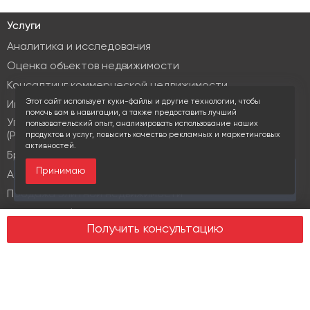
Услуги
Аналитика и исследования
Оценка объектов недвижимости
Консалтинг коммерческой недвижимости
Этот сайт использует куки-файлы и другие технологии, чтобы
Инвестиционные услуги
помочь вам в навигации, а также предоставить лучший
Управление объектами коммерческой недвижимости
пользовательский опыт, анализировать использование наших
(PM & FM)
продуктов и услуг, повысить качество рекламных и маркетинговых
активностей.
Брокеридж
Принимаю
За последние 30 дней этот объект просматривали
Аренда коммерческой недвижимости
15 раз
Продажа элитной недвижимости
Design & build
Получить консультацию
Юридические услуги
Недвижимость
Офисная недвижимость
Индустриальная недвижимость