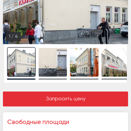
1
/
4
Запросить цену
Свободные площади