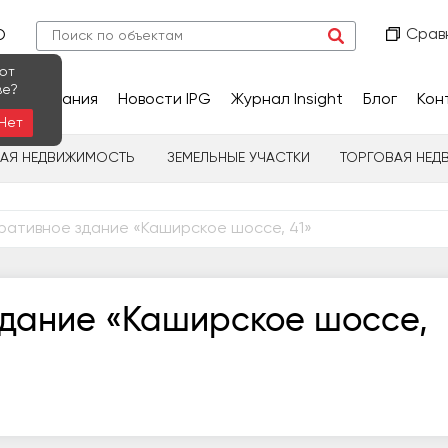
Срав
О
ют
ве?
сследования
Новости IPG
Журнал Insight
Блог
Кон
Нет
НАЯ НЕДВИЖИМОСТЬ
ЗЕМЕЛЬНЫЕ УЧАСТКИ
ТОРГОВАЯ НЕД
ативное здание «Каширское шоссе, 41»
дание «Каширское шоссе,