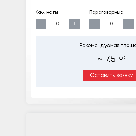
Кабинеты
Переговорные
−
+
−
+
Рекомендуемая площ
~
7.5
м
2
Оставить заявку