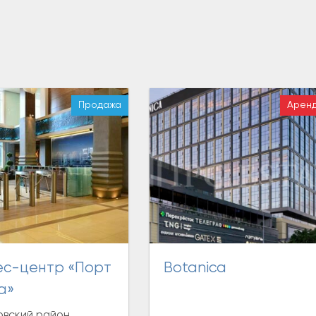
Продажа
Арен
Botanica
а»
вский район