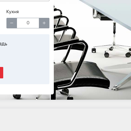
Кухня
−
+
адь