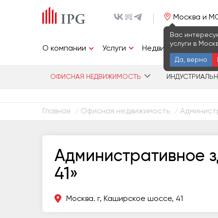
Москва и М
Вас интересу
услуги в Моск
Услуги
О компании
Недвижимость
И
Да, верно
ОФИСНАЯ НЕДВИЖИМОСТЬ
ИНДУСТРИАЛЬ
Главная
Офисная недвижимость
Администр
/
/
Административное з
41»
Москва. г, Каширское шоссе, 41