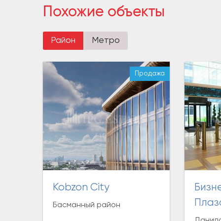
Похожие объекты
Район
Метро
Продажа
Kobzon City
Бизнес-центр «Порт
Плаз
Басманный район
Данило