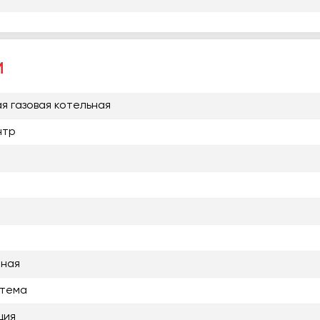
и
я газовая котельная
нтр
нная
стема
ция