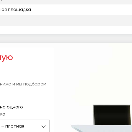
ная площадка
ную
 ниже и мы подберем
на одного
ка
 м – плотная