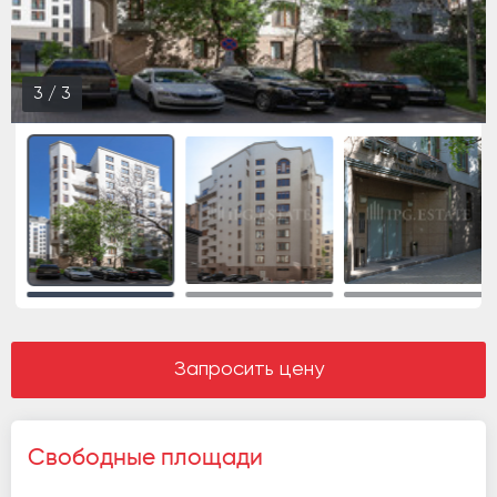
1
/
3
Запросить цену
Свободные площади