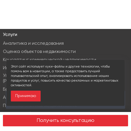
Услуги
Аналитика и исследования
Оценка объектов недвижимости
Консалтинг коммерческой недвижимости
Этот сайт использует куки-файлы и другие технологии, чтобы
Инвестиционные услуги
помочь вам в навигации, а также предоставить лучший
Управление объектами коммерческой недвижимости
пользовательский опыт, анализировать использование наших
(PM & FM)
продуктов и услуг, повысить качество рекламных и маркетинговых
активностей.
Брокеридж
Принимаю
За последние 30 дней этот объект просматривали
Аренда коммерческой недвижимости
11 раз
Продажа элитной недвижимости
Design & build
Получить консультацию
Юридические услуги