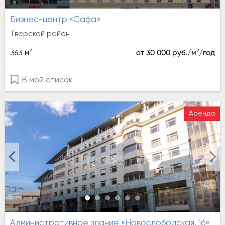
Бизнес-центр «Сафа»
Тверской район
2
2
363 м
от 30 000 руб./м
/год
В мой список
Аренда
Административное здание «Новослободская, 16»