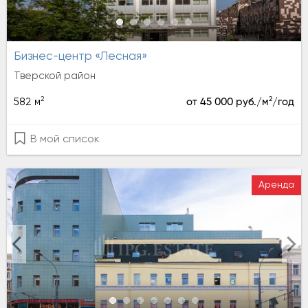
Бизнес-центр «Лесная»
Тверской район
2
2
582 м
от 45 000 руб./м
/год
В мой список
Аренда