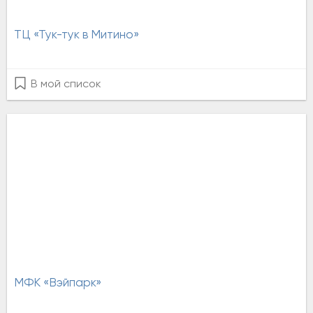
ТЦ «Тук-тук в Митино»
В мой список
МФК «Вэйпарк»