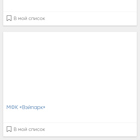
В мой список
МФК «Вэйпарк»
В мой список