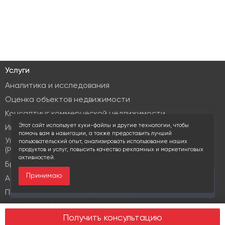
Услуги
Аналитика и исследования
Оценка объектов недвижимости
Консалтинг коммерческой недвижимости
Этот сайт использует куки-файлы и другие технологии, чтобы
Инвестиционные услуги
помочь вам в навигации, а также предоставить лучший
Управление объектами коммерческой недвижимости
пользовательский опыт, анализировать использование наших
(PM & FM)
продуктов и услуг, повысить качество рекламных и маркетинговых
активностей.
Брокеридж
Принимаю
За последние 30 дней этот объект просматривали
Аренда коммерческой недвижимости
15 раз
Продажа элитной недвижимости
Design & build
Получить консультацию
Юридические услуги