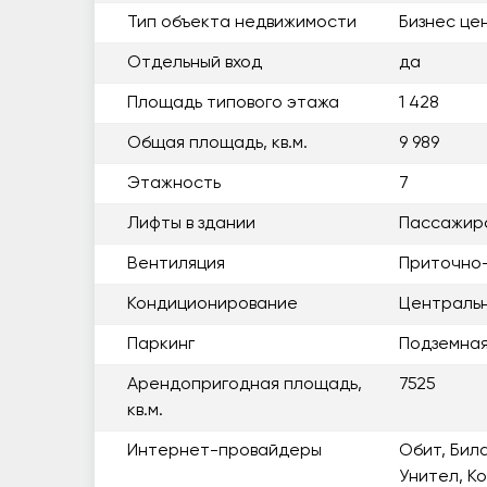
Тип объекта недвижимости
Бизнес це
Отдельный вход
да
Площадь типового этажа
1 428
Общая площадь, кв.м.
9 989
Этажность
7
Лифты в здании
Пассажирс
Вентиляция
Приточно
Кондиционирование
Централь
Паркинг
Подземна
Арендопригодная площадь,
7525
кв.м.
Интернет-провайдеры
Обит, Бил
Унител, К