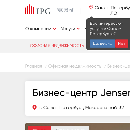
Санкт-Петербу
ЛО
Вас интересуют
Услуги
услуги в Санкт-
О компании
Недвижимость
И
Петербурге?
Да, верно
Нет
ОФИСНАЯ НЕДВИЖИМОСТЬ
ИНДУСТРИАЛЬ
Главная
Офисная недвижимость
Бизнес-ц
/
/
Бизнес-центр Jense
г. Санкт-Петербург, Макарова наб, 32