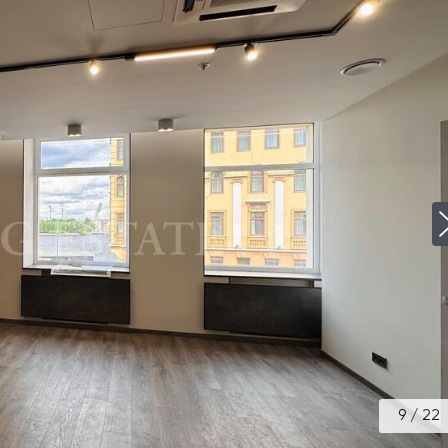
9
/
22