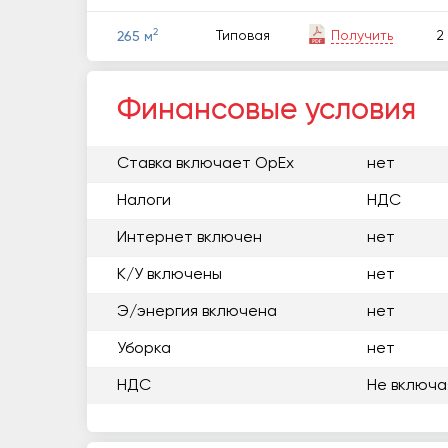
2
Типовая
Получить
2
265 м
Финансовые условия
Ставка включает OpEx
нет
Налоги
НДС
Интернет включен
нет
К/У включены
нет
Э/энергия включена
нет
Уборка
нет
НДС
Не включа