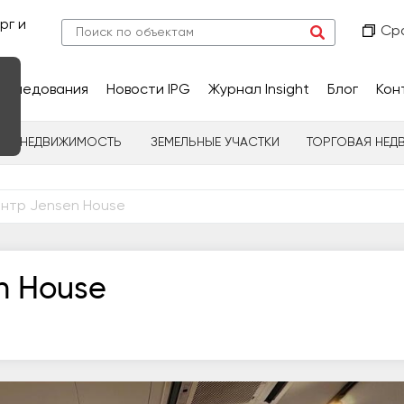
рг и
Ср
сследования
Новости IPG
Журнал Insight
Блог
Кон
НАЯ НЕДВИЖИМОСТЬ
ЗЕМЕЛЬНЫЕ УЧАСТКИ
ТОРГОВАЯ НЕД
ентр Jensen House
n House