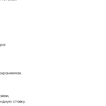
ра:
 охраняемая.
связи,
ендную ставку.