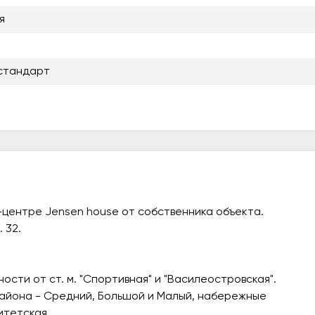
я
стандарт
-центре Jensen house от собственника объекта.
 32.
ости от ст. м. "Спортивная" и "Василеостровская".
района - Средний, Большой и Малый, набережные
итетская.