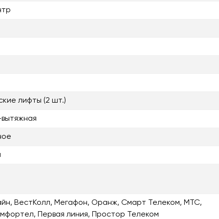
нтр
кие лифты (2 шт.)
-вытяжная
ное
я
айн, ВестКолл, Мегафон, Оранж, Смарт Телеком, МТС,
омфортел, Первая линия, Простор Телеком