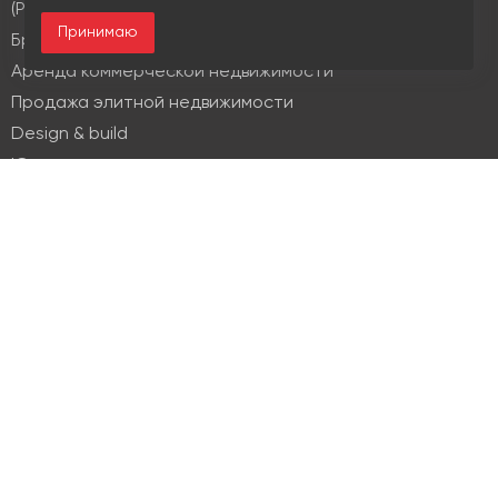
(PM & FM)
Принимаю
Брокеридж
Аренда коммерческой недвижимости
Продажа элитной недвижимости
Design & build
Юридические услуги
Недвижимость
Офисная недвижимость
Индустриальная недвижимость
Земельные участки
Торговая недвижимость
О компании
История
Отзывы
Новости