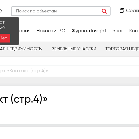
Срав
О
ют
ве?
сследования
Новости IPG
Журнал Insight
Блог
Кон
Нет
НАЯ НЕДВИЖИМОСТЬ
ЗЕМЕЛЬНЫЕ УЧАСТКИ
ТОРГОВАЯ НЕД
рк «Контакт (стр.4)»
т (стр.4)»