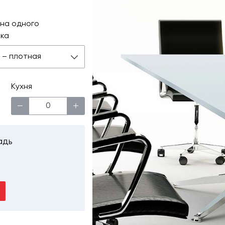
на одного
ка
 м – плотная
Кухня
−
+
адь