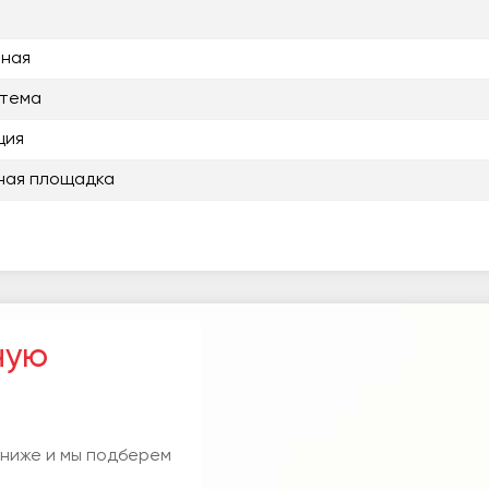
нная
стема
ция
ная площадка
ную
 ниже и мы подберем