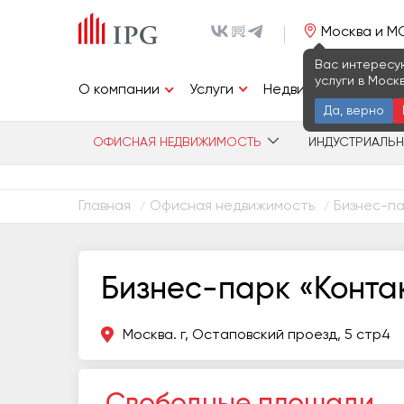
Москва и М
Вас интересу
услуги в Моск
Услуги
О компании
Недвижимость
И
Да, верно
ОФИСНАЯ НЕДВИЖИМОСТЬ
ИНДУСТРИАЛЬ
Главная
Офисная недвижимость
Бизнес-па
/
/
Бизнес-парк «Контак
Москва. г, Остаповский проезд, 5 стр4