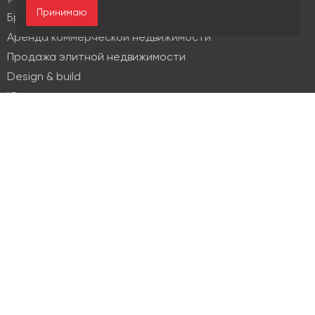
Принимаю
Брокеридж
Аренда коммерческой недвижимости
Продажа элитной недвижимости
Design & build
Юридические услуги
Недвижимость
Офисная недвижимость
Индустриальная недвижимость
Земельные участки
Торговая недвижимость
О компании
История
Отзывы
Новости