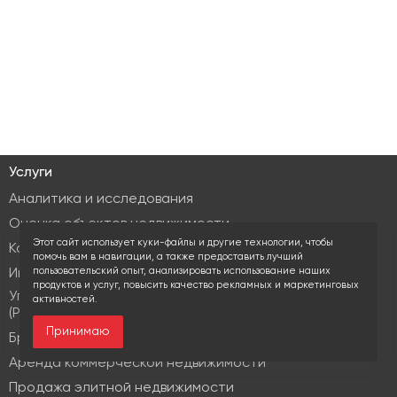
Услуги
Аналитика и исследования
Оценка объектов недвижимости
Этот сайт использует куки-файлы и другие технологии, чтобы
Консалтинг коммерческой недвижимости
помочь вам в навигации, а также предоставить лучший
пользовательский опыт, анализировать использование наших
Инвестиционные услуги
продуктов и услуг, повысить качество рекламных и маркетинговых
Управление объектами коммерческой недвижимости
активностей.
(PM & FM)
Принимаю
Брокеридж
Аренда коммерческой недвижимости
Продажа элитной недвижимости