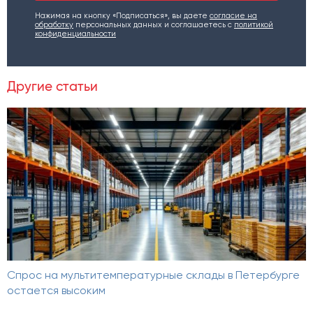
Нажимая на кнопку «Подписаться», вы даете
согласие на
обработку
персональных данных и соглашаетесь c
политикой
конфиденциальности
Другие статьи
Спрос на мультитемпературные склады в Петербурге
остается высоким