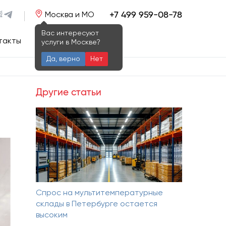
+7 499 959-08-78
Москва и МО
Вас интересуют
такты
услуги в Москве?
Да, верно
Нет
Другие статьи
Спрос на мультитемпературные
склады в Петербурге остается
высоким