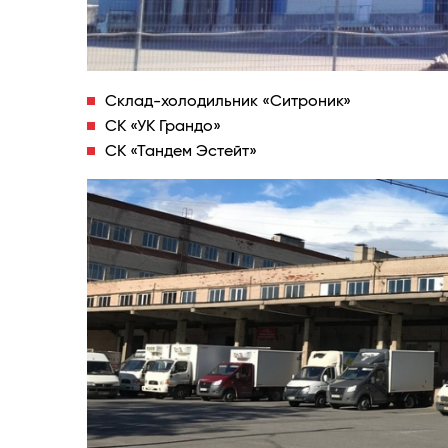
Склад-холодильник «Ситроник»
СК «УК Грандо»
СК «Тандем Эстейт»