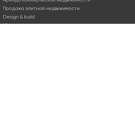
Аренда коммерческой недвижимости
Продажа элитной недвижимости
Design & build
Юридические услуги
Недвижимость
Офисная недвижимость
Индустриальная недвижимость
Земельные участки
Торговая недвижимость
О компании
История
Отзывы
Новости
Журнал Insight
Клиенты