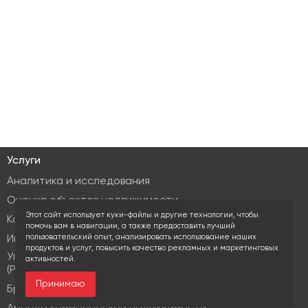
Услуги
Аналитика и исследования
Оценка объектов недвижимости
Этот сайт использует куки-файлы и другие технологии, чтобы
Консалтинг коммерческой недвижимости
помочь вам в навигации, а также предоставить лучший
пользовательский опыт, анализировать использование наших
Инвестиционные услуги
продуктов и услуг, повысить качество рекламных и маркетинговых
Управление объектами коммерческой недвижимости
активностей.
(PM & FM)
Принимаю
Брокеридж