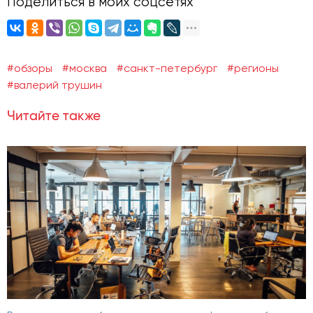
Поделиться в моих соцсетях
#обзоры
#москва
#санкт-петербург
#регионы
#валерий трушин
Читайте также