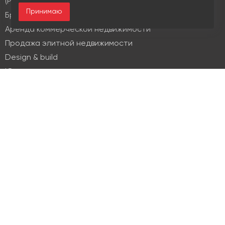
(PM & FM)
Принимаю
Брокеридж
Аренда коммерческой недвижимости
Продажа элитной недвижимости
Design & build
Юридические услуги
Недвижимость
Офисная недвижимость
Индустриальная недвижимость
Земельные участки
Торговая недвижимость
О компании
История
Отзывы
Новости